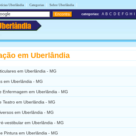
|
|
|
tícias Uberlândia
Categorias
Sobre Uberlândia
A
B
C
D
E
F
G
H
I
categorias:
Uberlândia
ação em Uberlândia
ticulares em Uberlândia - MG
cas em Uberlândia - MG
e Enfermagem em Uberlândia - MG
e Teatro em Uberlândia - MG
iversos em Uberlândia - MG
ré-vestibular em Uberlândia - MG
e Pintura em Uberlândia - MG