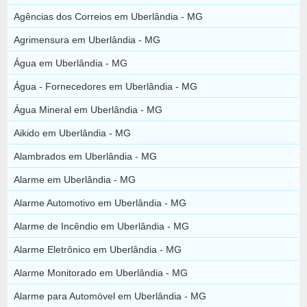
Agências dos Correios em Uberlândia - MG
Agrimensura em Uberlândia - MG
Água em Uberlândia - MG
Água - Fornecedores em Uberlândia - MG
Água Mineral em Uberlândia - MG
Aikido em Uberlândia - MG
Alambrados em Uberlândia - MG
Alarme em Uberlândia - MG
Alarme Automotivo em Uberlândia - MG
Alarme de Incêndio em Uberlândia - MG
Alarme Eletrônico em Uberlândia - MG
Alarme Monitorado em Uberlândia - MG
Alarme para Automóvel em Uberlândia - MG