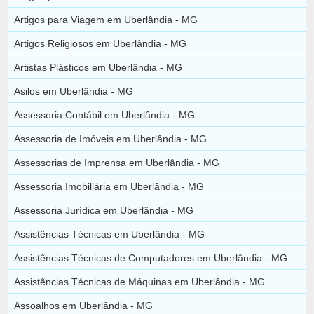
Artigos para Viagem em Uberlândia - MG
Artigos Religiosos em Uberlândia - MG
Artistas Plásticos em Uberlândia - MG
Asilos em Uberlândia - MG
Assessoria Contábil em Uberlândia - MG
Assessoria de Imóveis em Uberlândia - MG
Assessorias de Imprensa em Uberlândia - MG
Assessoria Imobiliária em Uberlândia - MG
Assessoria Jurídica em Uberlândia - MG
Assistências Técnicas em Uberlândia - MG
Assistências Técnicas de Computadores em Uberlândia - MG
Assistências Técnicas de Máquinas em Uberlândia - MG
Assoalhos em Uberlândia - MG