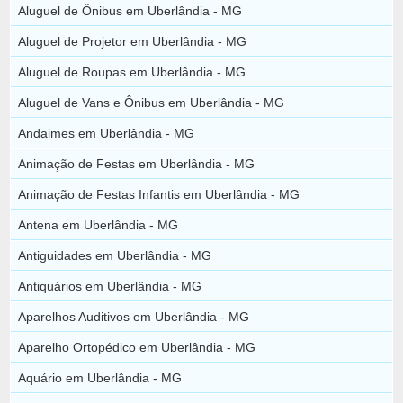
Aluguel de Ônibus em Uberlândia - MG
Aluguel de Projetor em Uberlândia - MG
Aluguel de Roupas em Uberlândia - MG
Aluguel de Vans e Ônibus em Uberlândia - MG
Andaimes em Uberlândia - MG
Animação de Festas em Uberlândia - MG
Animação de Festas Infantis em Uberlândia - MG
Antena em Uberlândia - MG
Antiguidades em Uberlândia - MG
Antiquários em Uberlândia - MG
Aparelhos Auditivos em Uberlândia - MG
Aparelho Ortopédico em Uberlândia - MG
Aquário em Uberlândia - MG