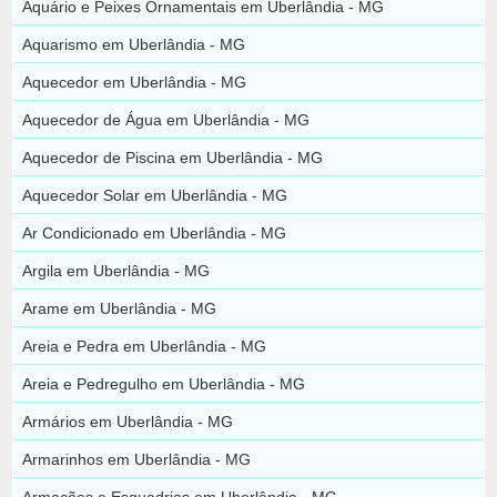
Aquário e Peixes Ornamentais em Uberlândia - MG
Aquarismo em Uberlândia - MG
Aquecedor em Uberlândia - MG
Aquecedor de Água em Uberlândia - MG
Aquecedor de Piscina em Uberlândia - MG
Aquecedor Solar em Uberlândia - MG
Ar Condicionado em Uberlândia - MG
Argila em Uberlândia - MG
Arame em Uberlândia - MG
Areia e Pedra em Uberlândia - MG
Areia e Pedregulho em Uberlândia - MG
Armários em Uberlândia - MG
Armarinhos em Uberlândia - MG
Armações e Esquadrias em Uberlândia - MG