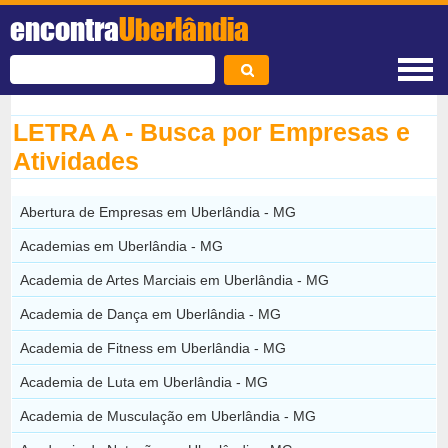
encontra
Uberlândia
LETRA A - Busca por Empresas e
Atividades
Abertura de Empresas em Uberlândia - MG
Academias em Uberlândia - MG
Academia de Artes Marciais em Uberlândia - MG
Academia de Dança em Uberlândia - MG
Academia de Fitness em Uberlândia - MG
Academia de Luta em Uberlândia - MG
Academia de Musculação em Uberlândia - MG