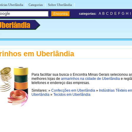
|
|
|
tícias Uberlândia
Categorias
Sobre Uberlândia
A
B
C
D
E
F
G
H
I
categorias:
Uberlândia
inhos em Uberlândia
Para facilitar sua busca o Encontra Minas Gerais selecionou a
melhores lojas de
armarinhos na cidade de Uberlândia
e regi
telefones e endereço das empresas.
Similares: »
Confecções em Uberlândia
»
Indústrias Têxteis e
Uberlândia
»
Tecidos em Uberlândia