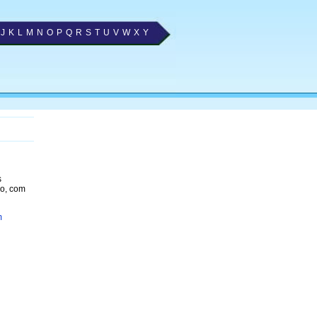
J
K
L
M
N
O
P
Q
R
S
T
U
V
W
X
Y
s
ão, com
m