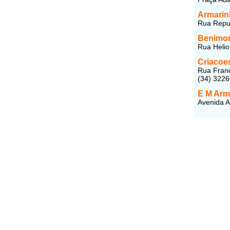
Armarin
Rua Repub
Benimon
Rua Helio
Criacoe
Rua Franc
(34) 322
E M Arm
Avenida A