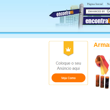
|
Página Inicial
No
encontra
Armar