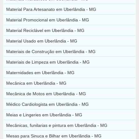
Material Para Artesanato em Uberlândia - MG
Material Promocional em Uberlândia - MG
Material Reciclável em Uberlândia - MG
Material Usado em Uberlândia - MG
Materiais de Construção em Uberlândia - MG
Materiais de Limpeza em Uberlândia - MG
Maternidades em Uberlândia - MG
Mecânica em Uberlândia - MG
Mecânica de Motos em Uberlândia - MG
Médico Cardiologista em Uberlândia - MG
Meias e Lingeries em Uberlândia - MG
Mecânicas, funilarias e pintura em Uberlândia - MG
Mesas para Sinuca e Bilhar em Uberlândia - MG