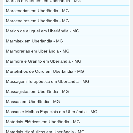
Marcas e Patentes em Uberlândia - MG
Marcenarias em Uberlândia - MG
Marceneiros em Uberlândia - MG
Marido de aluguel em Uberlândia - MG
Marmitex em Uberlândia - MG
Marmorarias em Uberlândia - MG
Mármore e Granito em Uberlândia - MG
Martelinhos de Ouro em Uberlândia - MG
Massagem Terapêutica em Uberlândia - MG
Massagistas em Uberlândia - MG
Massas em Uberlândia - MG
Massas e Molhos Especiais em Uberlândia - MG
Materiais Elétricos em Uberlândia - MG
Materiais Hidráulicos em Uberlândia - MG