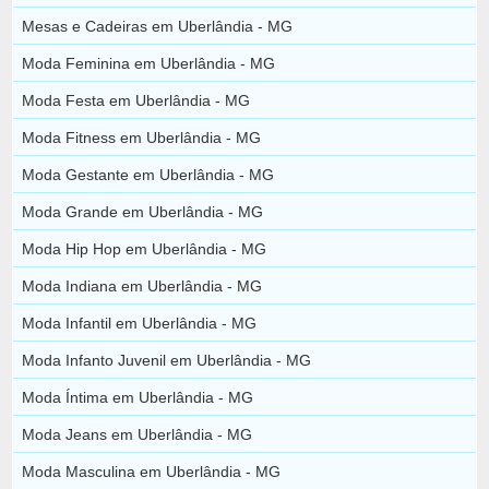
Mesas e Cadeiras em Uberlândia - MG
Moda Feminina em Uberlândia - MG
Moda Festa em Uberlândia - MG
Moda Fitness em Uberlândia - MG
Moda Gestante em Uberlândia - MG
Moda Grande em Uberlândia - MG
Moda Hip Hop em Uberlândia - MG
Moda Indiana em Uberlândia - MG
Moda Infantil em Uberlândia - MG
Moda Infanto Juvenil em Uberlândia - MG
Moda Íntima em Uberlândia - MG
Moda Jeans em Uberlândia - MG
Moda Masculina em Uberlândia - MG