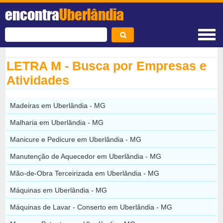
encontra
Uberlândia
LETRA M - Busca por Empresas e
Atividades
Madeiras em Uberlândia - MG
Malharia em Uberlândia - MG
Manicure e Pedicure em Uberlândia - MG
Manutenção de Aquecedor em Uberlândia - MG
Mão-de-Obra Terceirizada em Uberlândia - MG
Máquinas em Uberlândia - MG
Máquinas de Lavar - Conserto em Uberlândia - MG