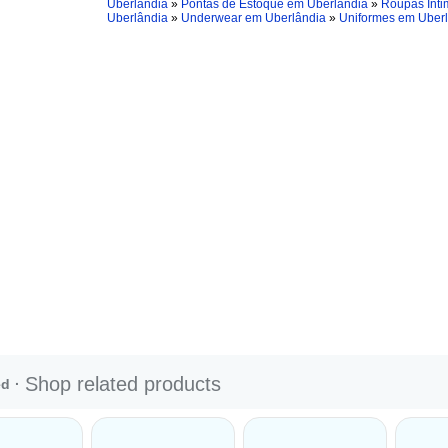
Uberlândia
»
Pontas de Estoque em Uberlândia
»
Roupas Ínt
Uberlândia
»
Underwear em Uberlândia
»
Uniformes em Uber