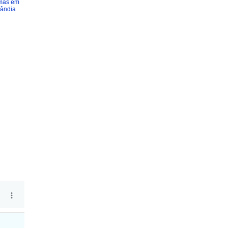
imas em
lândia