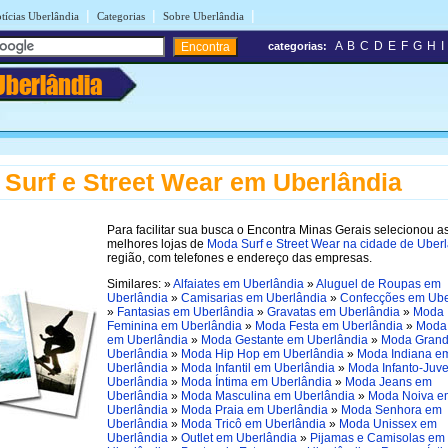
|
|
|
tícias Uberlândia
Categorias
Sobre Uberlândia
A
B
C
D
E
F
G
H
I
categorias:
Uberlândia
Surf e Street Wear em Uberlândia
Para facilitar sua busca o Encontra Minas Gerais selecionou a
melhores lojas de
Moda Surf e Street Wear na cidade de Uber
região, com telefones e endereço das empresas.
Similares: »
Alfaiates em Uberlândia
»
Aluguel de Roupas em
Uberlândia
»
Camisarias em Uberlândia
»
Confecções em Ube
»
Fantasias em Uberlândia
»
Gravatas em Uberlândia
»
Moda
Feminina em Uberlândia
»
Moda Festa em Uberlândia
»
Moda 
em Uberlândia
»
Moda Gestante em Uberlândia
»
Moda Gran
Uberlândia
»
Moda Hip Hop em Uberlândia
»
Moda Indiana e
Uberlândia
»
Moda Infantil em Uberlândia
»
Moda Infanto-Juve
Uberlândia
»
Moda Íntima em Uberlândia
»
Moda Jeans em
Uberlândia
»
Moda Masculina em Uberlândia
»
Moda Noiva e
Uberlândia
»
Moda Praia em Uberlândia
»
Moda Senhora em
Uberlândia
»
Moda Tricô em Uberlândia
»
Moda Unissex em
Uberlândia
»
Outlet em Uberlândia
»
Pijamas e Camisolas em