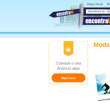
|
Página Inicial
No
encontra
Moda 