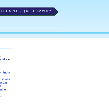
J
K
L
M
N
O
P
Q
R
S
T
U
V
W
X
Y
s
lândia
e
rlândia
Fitness
de em
m
nil em
m