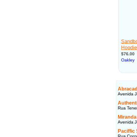
Abracad
Avenida J
Authent
Rua Tenen
Miranda
Avenida J
Paciffi
Rua Coron