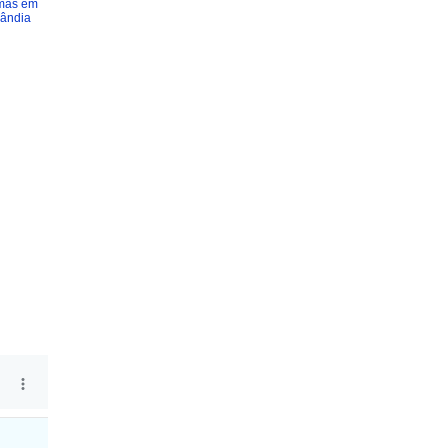
imas em
lândia