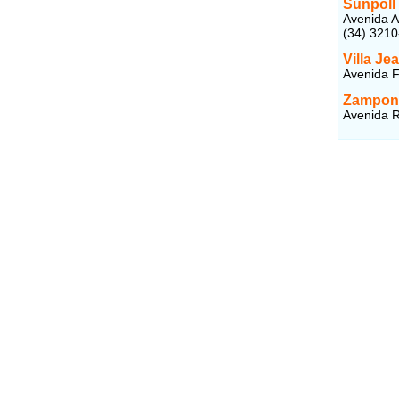
Sunpoll
Avenida A
(34) 321
Villa Je
Avenida F
Zampon
Avenida R