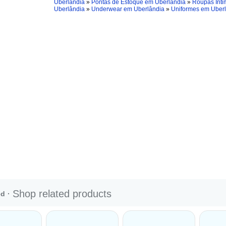
Uberlândia
»
Pontas de Estoque em Uberlândia
»
Roupas Ínt
Uberlândia
»
Underwear em Uberlândia
»
Uniformes em Uber