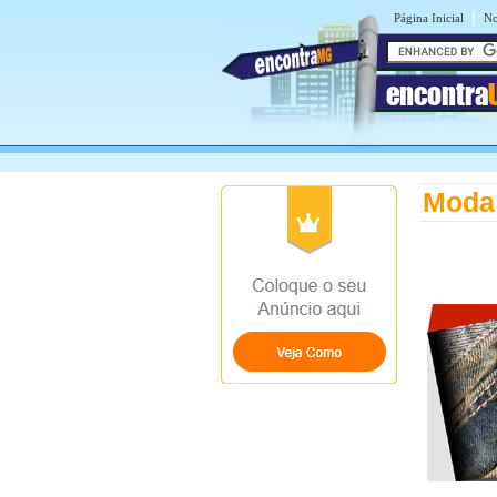
|
Página Inicial
No
encontra
Moda