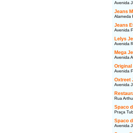
Avenida J
Jeans M
Alameda R
Jeans E
Avenida F
Lelys J
Avenida R
Mega J
Avenida A
Original
Avenida F
Oxtreet
Avenida J
Restaur
Rua Arthu
Spaco d
Praça Tuba
Spaco d
Avenida J