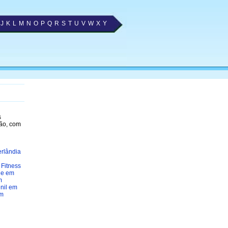
J
K
L
M
N
O
P
Q
R
S
T
U
V
W
X
Y
s
ão, com
rlândia
Fitness
de em
m
nil em
em