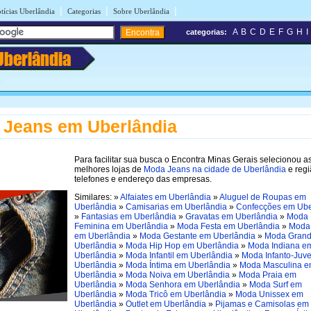
|
|
|
tícias Uberlândia
Categorias
Sobre Uberlândia
A
B
C
D
E
F
G
H
I
categorias:
Uberlândia
 Jeans em Uberlândia
Para facilitar sua busca o Encontra Minas Gerais selecionou a
melhores lojas de
Moda Jeans na cidade de Uberlândia
e regi
telefones e endereço das empresas.
Similares: »
Alfaiates em Uberlândia
»
Aluguel de Roupas em
Uberlândia
»
Camisarias em Uberlândia
»
Confecções em Ube
»
Fantasias em Uberlândia
»
Gravatas em Uberlândia
»
Moda
Feminina em Uberlândia
»
Moda Festa em Uberlândia
»
Moda 
em Uberlândia
»
Moda Gestante em Uberlândia
»
Moda Gran
Uberlândia
»
Moda Hip Hop em Uberlândia
»
Moda Indiana e
Uberlândia
»
Moda Infantil em Uberlândia
»
Moda Infanto-Juve
Uberlândia
»
Moda Íntima em Uberlândia
»
Moda Masculina 
Uberlândia
»
Moda Noiva em Uberlândia
»
Moda Praia em
Uberlândia
»
Moda Senhora em Uberlândia
»
Moda Surf em
Uberlândia
»
Moda Tricô em Uberlândia
»
Moda Unissex em
Uberlândia
»
Outlet em Uberlândia
»
Pijamas e Camisolas em