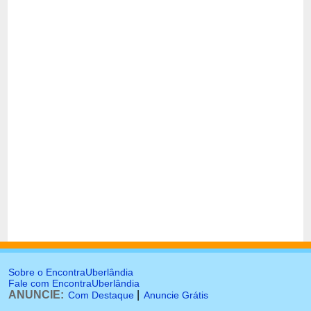
Sobre o EncontraUberlândia
Fale com EncontraUberlândia
ANUNCIE:
|
Com Destaque
Anuncie Grátis