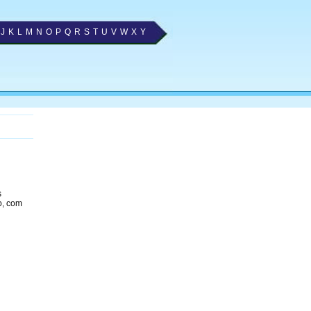
J
K
L
M
N
O
P
Q
R
S
T
U
V
W
X
Y
s
o, com