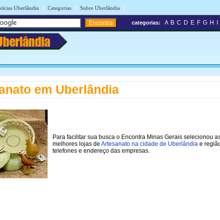
|
|
|
tícias Uberlândia
Categorias
Sobre Uberlândia
A
B
C
D
E
F
G
H
I
categorias:
Uberlândia
anato em Uberlândia
Para facilitar sua busca o Encontra Minas Gerais selecionou a
melhores lojas de
Artesanato na cidade de Uberlândia
e regiã
telefones e endereço das empresas.