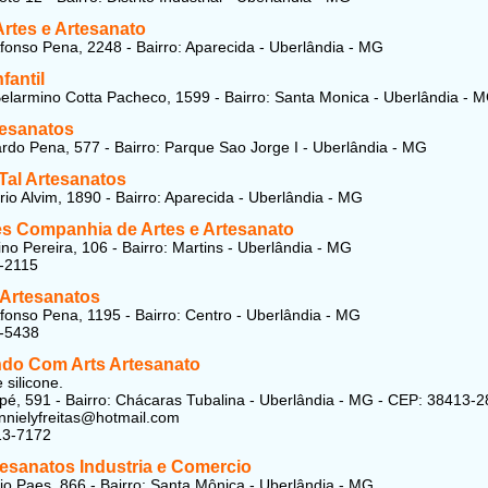
Artes e Artesanato
fonso Pena, 2248 - Bairro: Aparecida - Uberlândia - MG
fantil
elarmino Cotta Pacheco, 1599 - Bairro: Santa Monica - Uberlândia - 
tesanatos
rdo Pena, 577 - Bairro: Parque Sao Jorge I - Uberlândia - MG
Tal Artesanatos
io Alvim, 1890 - Bairro: Aparecida - Uberlândia - MG
s Companhia de Artes e Artesanato
ino Pereira, 106 - Bairro: Martins - Uberlândia - MG
-2115
 Artesanatos
fonso Pena, 1195 - Bairro: Centro - Uberlândia - MG
0-5438
do Com Arts Artesanato
 silicone.
é, 591 - Bairro: Chácaras Tubalina - Uberlândia - MG - CEP: 38413-2
annielyfreitas@hotmail.com
13-7172
tesanatos Industria e Comercio
io Paes, 866 - Bairro: Santa Mônica - Uberlândia - MG