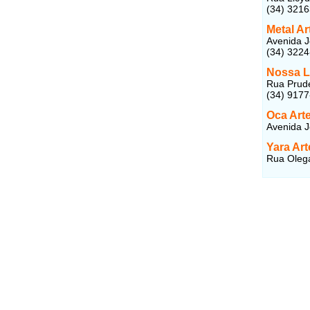
(34) 321
Metal Ar
Avenida J
(34) 322
Nossa L
Rua Prude
(34) 917
Oca Art
Avenida J
Yara Ar
Rua Olega