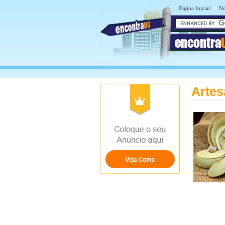
|
Página Inicial
No
encontra
Artes