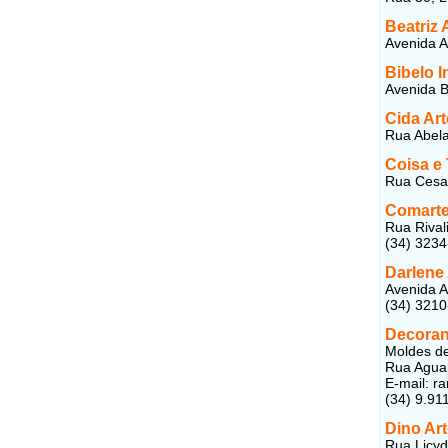
Beatriz 
Avenida A
Bibelo In
Avenida B
Cida Ar
Rua Abela
Coisa e 
Rua Cesar
Comarte
Rua Rival
(34) 3234
Darlene
Avenida A
(34) 321
Decoran
Moldes de
Rua Aguap
E-mail: r
(34) 9.91
Dino Ar
Rua Licyd