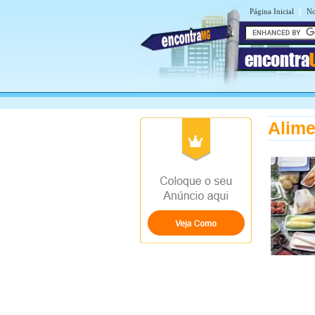
|
Página Inicial
No
encontra
Alime