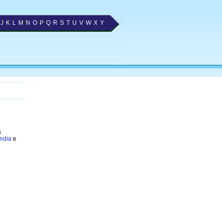
J
K
L
M
N
O
P
Q
R
S
T
U
V
W
X
Y
s
ndia
e