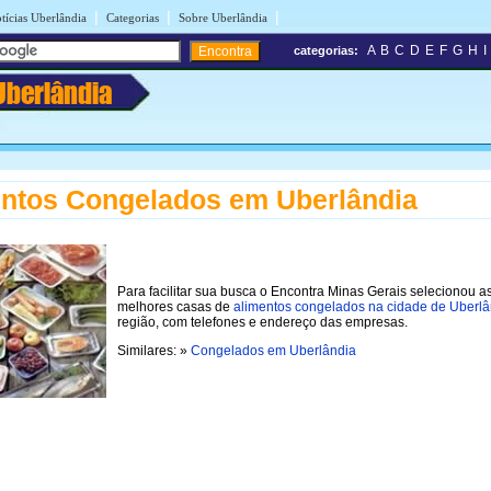
|
|
|
tícias Uberlândia
Categorias
Sobre Uberlândia
A
B
C
D
E
F
G
H
I
categorias:
Uberlândia
ntos Congelados em Uberlândia
Para facilitar sua busca o Encontra Minas Gerais selecionou a
melhores casas de
alimentos congelados na cidade de Uberlâ
região, com telefones e endereço das empresas.
Similares: »
Congelados em Uberlândia