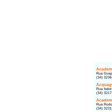
Academi
Rua Guaja
(34) 323
Acquagy
Rua Itabi
(34) 321
Academi
Rua Rodol
(34) 323