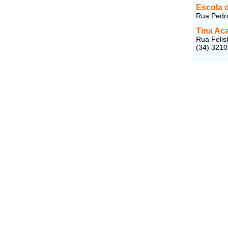
Escola d
Rua Pedro
Tina Ac
Rua Felisb
(34) 321