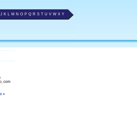
J
K
L
M
N
O
P
Q
R
S
T
U
V
W
X
Y
s
o, com
ia
»