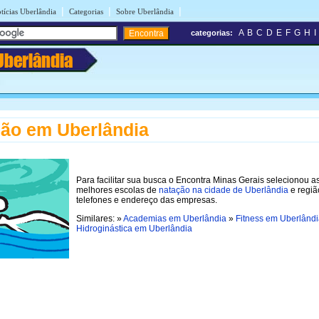
|
|
|
tícias Uberlândia
Categorias
Sobre Uberlândia
A
B
C
D
E
F
G
H
I
categorias:
Uberlândia
ão em Uberlândia
Para facilitar sua busca o Encontra Minas Gerais selecionou a
melhores escolas de
natação na cidade de Uberlândia
e regiã
telefones e endereço das empresas.
Similares: »
Academias em Uberlândia
»
Fitness em Uberlând
Hidroginástica em Uberlândia