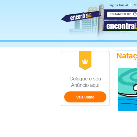
|
Página Inicial
No
encontra
Nataç