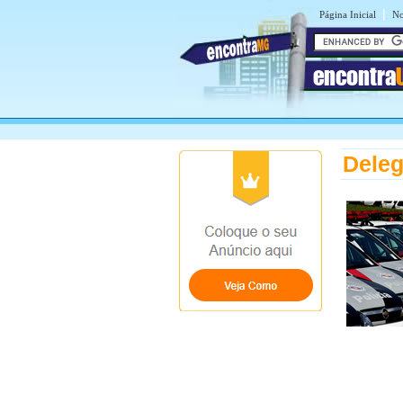
|
Página Inicial
No
encontra
Deleg