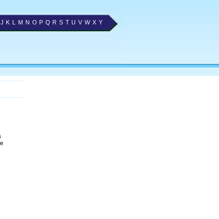
J
K
L
M
N
O
P
Q
R
S
T
U
V
W
X
Y
s
e