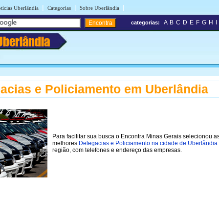
|
|
|
tícias Uberlândia
Categorias
Sobre Uberlândia
A
B
C
D
E
F
G
H
I
categorias:
Uberlândia
acias e Policiamento em Uberlândia
Para facilitar sua busca o Encontra Minas Gerais selecionou a
melhores
Delegacias e Policiamento na cidade de Uberlândia
região, com telefones e endereço das empresas.