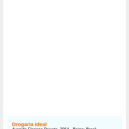
Drogaria Ideal
Avenida Floriano Peixoto, 2064 - Bairro: Brasil -