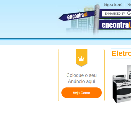
|
Página Inicial
No
encontra
Eletr