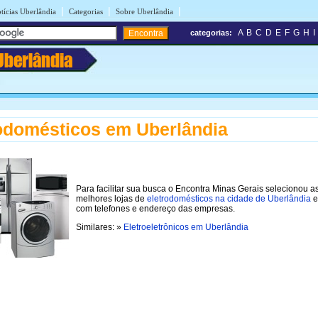
|
|
|
tícias Uberlândia
Categorias
Sobre Uberlândia
A
B
C
D
E
F
G
H
I
categorias:
Uberlândia
odomésticos em Uberlândia
Para facilitar sua busca o Encontra Minas Gerais selecionou a
melhores lojas de
eletrodomésticos na cidade de Uberlândia
e
com telefones e endereço das empresas.
Similares: »
Eletroeletrônicos em Uberlândia