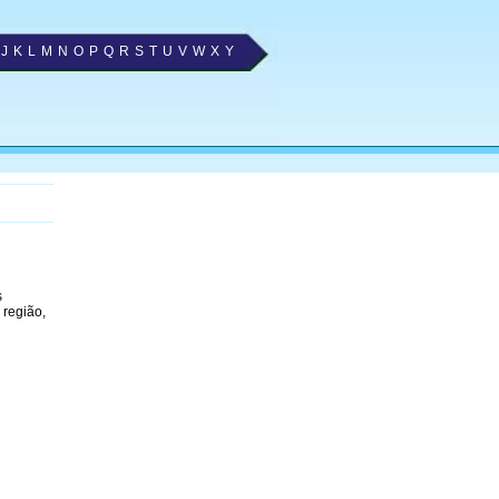
J
K
L
M
N
O
P
Q
R
S
T
U
V
W
X
Y
s
 região,