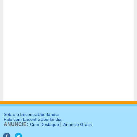
Sobre o EncontraUberlândia
Fale com EncontraUberlândia
ANUNCIE:
|
Com Destaque
Anuncie Grátis