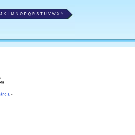
J
K
L
M
N
O
P
Q
R
S
T
U
V
W
X
Y
s
com
lândia
»