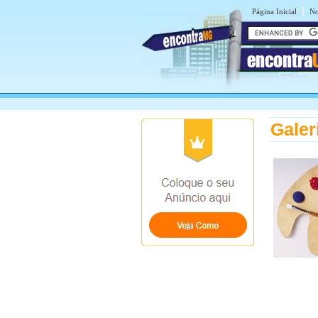
|
Página Inicial
No
encontra
Galer