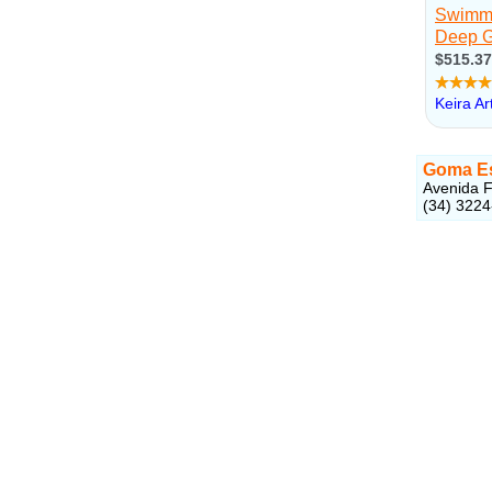
Goma Es
Avenida F
(34) 322