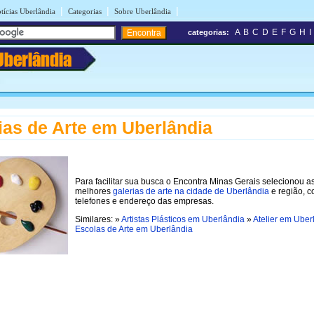
|
|
|
tícias Uberlândia
Categorias
Sobre Uberlândia
A
B
C
D
E
F
G
H
I
categorias:
Uberlândia
ias de Arte em Uberlândia
Para facilitar sua busca o Encontra Minas Gerais selecionou a
melhores
galerias de arte na cidade de Uberlândia
e região, 
telefones e endereço das empresas.
Similares: »
Artistas Plásticos em Uberlândia
»
Atelier em Uber
Escolas de Arte em Uberlândia