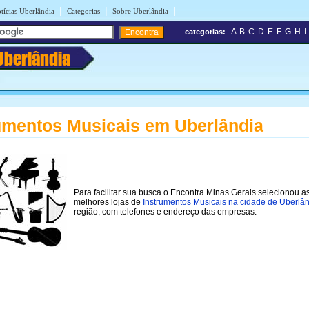
|
|
|
tícias Uberlândia
Categorias
Sobre Uberlândia
A
B
C
D
E
F
G
H
I
categorias:
Uberlândia
umentos Musicais em Uberlândia
Para facilitar sua busca o Encontra Minas Gerais selecionou a
melhores lojas de
Instrumentos Musicais na cidade de Uberlâ
região, com telefones e endereço das empresas.