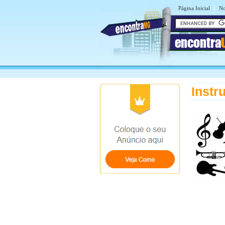
|
Página Inicial
No
encontra
Instr