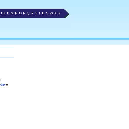
J
K
L
M
N
O
P
Q
R
S
T
U
V
W
X
Y
s
ndia
e