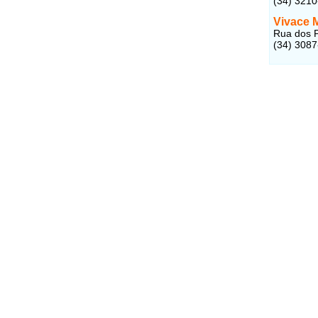
(34) 321
Vivace 
Rua dos P
(34) 308