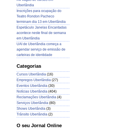
Uberlândia
Inscrições para ocupação do
Teatro Rondon Pacheco
terminam dia 13 em Uberlândia
Espetáculo Janelas Encantadas
acontece neste final de semana
em Uberlândia
UAI de Uberlândia começa a
agendar serviço de emissão de
carteiras de identidade
Categorias
Cursos Uberlândia
(16)
Empregos Uberlândia
(27)
Eventos Uberlândia
(30)
Notícias Uberlândia
(404)
Reclamações Uberlândia
(4)
Serviços Uberlândia
(80)
Shows Uberlândia
(3)
Trânsito Uberlândia
(2)
O seu Jornal Online