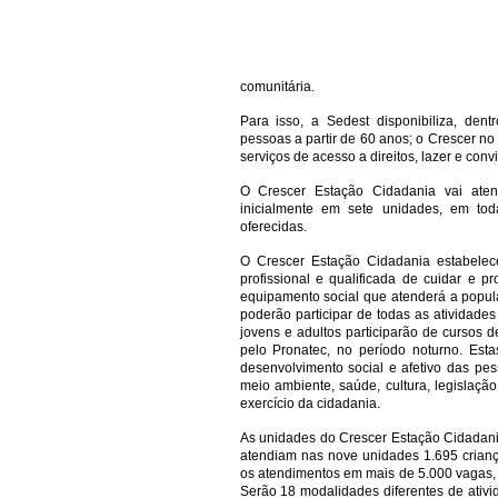
comunitária.
Para isso, a Sedest disponibiliza, den
pessoas a partir de 60 anos; o Crescer no 
serviços de acesso a direitos, lazer e con
O Crescer Estação Cidadania vai atend
inicialmente em sete unidades, em to
oferecidas.
O Crescer Estação Cidadania estabelec
profissional e qualificada de cuidar e 
equipamento social que atenderá a popula
poderão participar de todas as atividade
jovens e adultos participarão de cursos de
pelo Pronatec, no período noturno. Est
desenvolvimento social e afetivo das pe
meio ambiente, saúde, cultura, legislaç
exercício da cidadania.
As unidades do Crescer Estação Cidadani
atendiam nas nove unidades 1.695 crianç
os atendimentos em mais de 5.000 vagas,
Serão 18 modalidades diferentes de ativ