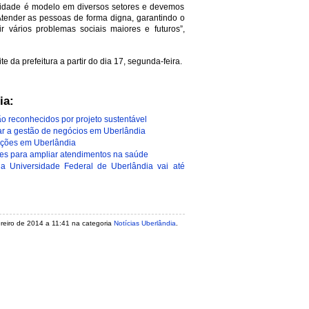
A cidade é modelo em diversos setores e devemos
tender as pessoas de forma digna, garantindo o
ir vários problemas sociais maiores e futuros”,
te da prefeitura a partir do dia 17, segunda-feira.
ia:
o reconhecidos por projeto sustentável
ar a gestão de negócios em Uberlândia
ações em Uberlândia
ões para ampliar atendimentos na saúde
a Universidade Federal de Uberlândia vai até
vereiro de 2014 a 11:41 na categoria
Notícias Uberlândia
.