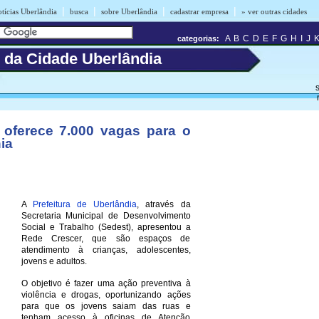
|
|
|
|
tícias Uberlândia
busca
sobre Uberlândia
cadastrar empresa
» ver outras cidades
A
B
C
D
E
F
G
H
I
J
categorias:
s da Cidade Uberlândia
s
a oferece 7.000 vagas para o
ia
A
Prefeitura de Uberlândia
, através da
Secretaria Municipal de Desenvolvimento
Social e Trabalho (Sedest), apresentou a
Rede Crescer, que são espaços de
atendimento à crianças, adolescentes,
jovens e adultos.
O objetivo é fazer uma ação preventiva à
violência e drogas, oportunizando ações
para que os jovens saiam das ruas e
tenham acesso à oficinas de Atenção