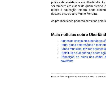
política de assistência em Uberlândia. 
ser também em cuidar de quem precisa. A
direito à educação integral pode diminu
destaca o secretário Murilo Ferreira.
As pré-inscrições poderão ser feitas pelo si
Mais notícias sobre Uberlând
Alunos de escola em Uberlândia sã
Portal ajuda empresários a melhor
Banda Municipal faz três apresent
Prefeitura de Uberlândia adota aç
Reposição de aulas nos campi d
novembro
Esta notícia foi publicada em terça-feira, 4 de fe