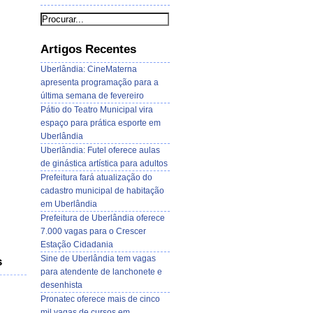
Artigos Recentes
Uberlândia: CineMaterna
apresenta programação para a
última semana de fevereiro
Pátio do Teatro Municipal vira
espaço para prática esporte em
Uberlândia
Uberlândia: Futel oferece aulas
de ginástica artística para adultos
Prefeitura fará atualização do
cadastro municipal de habitação
em Uberlândia
Prefeitura de Uberlândia oferece
7.000 vagas para o Crescer
Estação Cidadania
Sine de Uberlândia tem vagas
s
para atendente de lanchonete e
desenhista
Pronatec oferece mais de cinco
mil vagas de cursos em