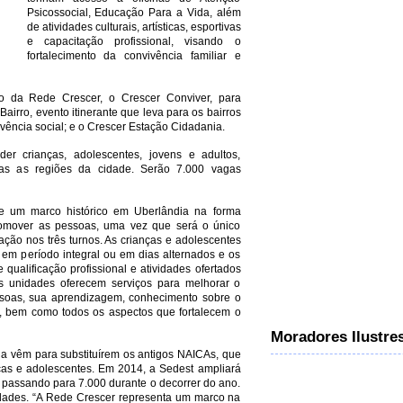
Psicossocial, Educação Para a Vida, além
de atividades culturais, artísticas, esportivas
e capacitação profissional, visando o
fortalecimento da convivência familiar e
tro da Rede Crescer, o Crescer Conviver, para
Bairro, evento itinerante que leva para os bairros
vivência social; e o Crescer Estação Cidadania.
er crianças, adolescentes, jovens e adultos,
das as regiões da cidade. Serão 7.000 vagas
e um marco histórico em Uberlândia na forma
promover as pessoas, uma vez que será o único
ção nos três turnos. As crianças e adolescentes
s em período integral ou em dias alternados e os
 qualificação profissional e atividades ofertados
as unidades oferecem serviços para melhorar o
ssoas, sua aprendizagem, conhecimento sobre o
ão, bem como todos os aspectos que fortalecem o
Moradores Ilustre
a vêm para substituírem os antigos NAICAs, que
as e adolescentes. Em 2014, a Sedest ampliará
 passando para 7.000 durante o decorrer do ano.
idades. “A Rede Crescer representa um marco na