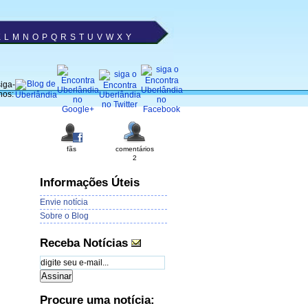
K
L
M
N
O
P
Q
R
S
T
U
V
W
X
Y
iga-
nos:
fãs
comentários
2
Informações Úteis
Envie notícia
Sobre o Blog
Receba Notícias
Procure uma notícia: