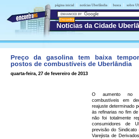
|
|
|
página inicial
notícias Uberlândia
busca
sobre Ub
Notícias da Cidade Uberl
Preço da gasolina tem baixa tempo
postos de combustíveis de Uberlândia
quarta-feira, 27 de fevereiro de 2013
O aumento no p
combustíveis em dec
reajuste determinado p
às refinarias no fim de
não foi totalmente r
consumidores de Ub
previsão do Sindicato
Varejista de Derivado